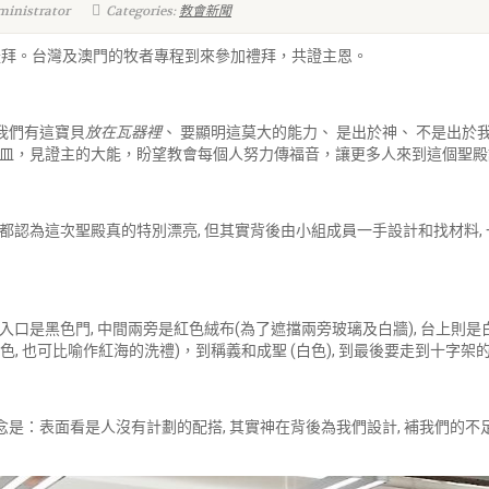
ministrator
Categories:
教會新聞
禮拜。台灣及澳門的牧者專程到來參加禮拜，共證主恩。
「我們有這寶貝
放在瓦器裡
、 要顯明這莫大的能力、 是出於神、 不是出
皿，見證主的大能，盼望教會每個人努力傳福音，讓更多人來到這個聖殿
認為這次聖殿真的特別漂亮, 但其實背後由小組成員一手設計和找材料, 一
是黑色門, 中間兩旁是紅色絨布(為了遮擋兩旁玻璃及白牆), 台上則是白
, 也可比喻作紅海的洗禮)，到稱義和成聖 (白色), 到最後要走到十字架的
意念是：表面看是人沒有計劃的配搭, 其實神在背後為我們設計, 補我們的