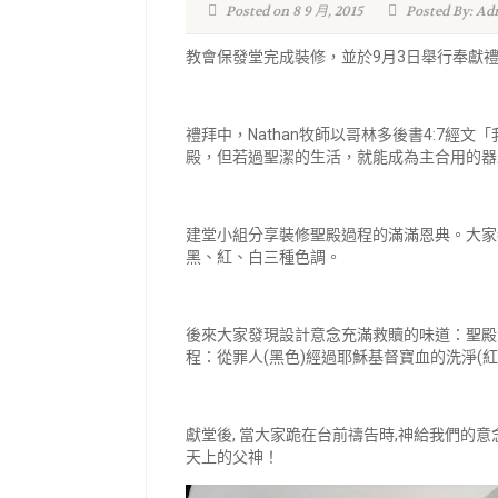
Posted on 8 9 月, 2015
Posted By: Ad
教會保發堂完成裝修，並於9月3日舉行奉獻
禮拜中，Nathan牧師以哥林多後書4:7經文
殿，但若過聖潔的生活，就能成為主合用的器
建堂小組分享裝修聖殿過程的滿滿恩典。大家都
黑、紅、白三種色調。
後來大家發現設計意念充滿救贖的味道：聖殿入口
程：從罪人(黑色)經過耶穌基督寶血的洗淨(紅色
獻堂後, 當大家跪在台前禱告時,神給我們的
天上的父神！