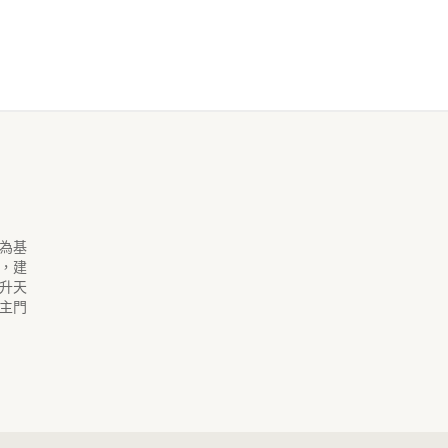
為基
，建
升天
主門