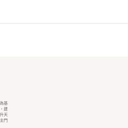
為基
，建
升天
主門