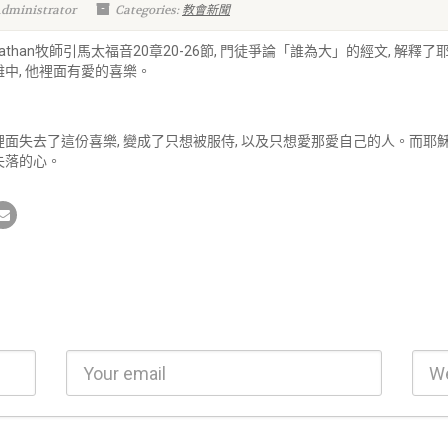
Administrator
Categories:
教會新聞
 Nathan牧師引馬太福音20章20-26節, 門徒爭論「誰為大」的經文, 
中, 他裡面有愛的喜樂。
裡面失去了這份喜樂, 變成了只想被服侍, 以及只想愛那愛自己的人。而
失落的心。